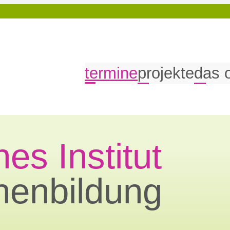
termine
projekte
das 
es Institut
nenbildung