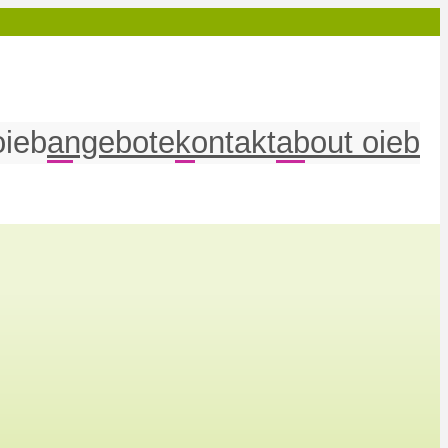
oieb
angebote
kontakt
about oieb